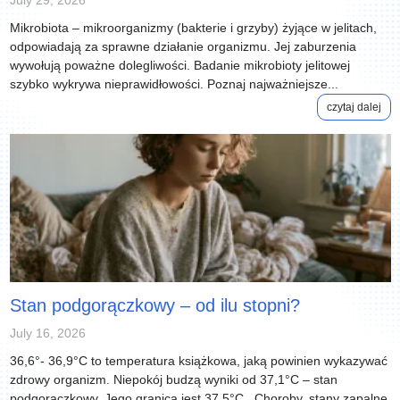
July 29, 2026
Mikrobiota – mikroorganizmy (bakterie i grzyby) żyjące w jelitach,
odpowiadają za sprawne działanie organizmu. Jej zaburzenia
wywołują poważne dolegliwości. Badanie mikrobioty jelitowej
szybko wykrywa nieprawidłowości. Poznaj najważniejsze...
czytaj dalej
Stan podgorączkowy – od ilu stopni?
July 16, 2026
36,6°- 36,9°C to temperatura książkowa, jaką powinien wykazywać
zdrowy organizm. Niepokój budzą wyniki od 37,1°C – stan
podgorączkowy. Jego granicą jest 37,5°C. Choroby, stany zapalne,