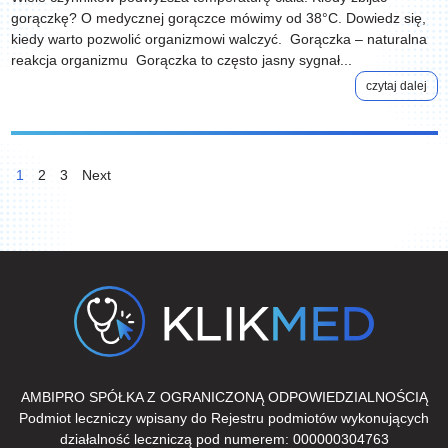
gorączkę? O medycznej gorączce mówimy od 38°C. Dowiedz się,
kiedy warto pozwolić organizmowi walczyć. Gorączka – naturalna
reakcja organizmu Gorączka to często jasny sygnał...
czytaj dalej
Posts
pagination
1
2
3
Next
AMBIPRO SPÓŁKA Z OGRANICZONĄ ODPOWIEDZIALNOŚCIĄ
Podmiot leczniczy wpisany do Rejestru podmiotów wykonujących
działalność leczniczą pod numerem: 000000304763