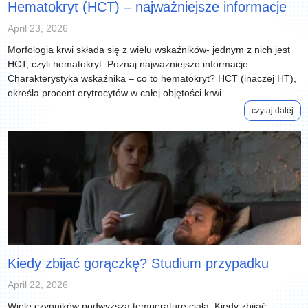
Hematokryt (HCT) – najważniejsze informacje
April 23, 2026
Morfologia krwi składa się z wielu wskaźników- jednym z nich jest
HCT, czyli hematokryt. Poznaj najważniejsze informacje.
Charakterystyka wskaźnika – co to hematokryt? HCT (inaczej HT),
określa procent erytrocytów w całej objętości krwi....
czytaj dalej
Kiedy zbijać gorączkę? Studium przypadku
April 22, 2026
Wiele czynników podwyższa temperaturę ciała. Kiedy zbijać