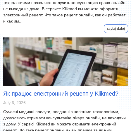
технологиями позволяют получить консультацию врача онлайн,
не выходя из дома. В сервисе Klikmed вы можете оформить
электронный рецепт. Что такое рецепт онлайн, как он работает
и как им...
czytaj dalej
Як працює електронний рецепт у Klikmed?
July 6, 2026
Сучасні медичні послуги, поєднані з новітніми технологіями,
дозволяють отримати консультацію лікаря онлайн, не виходячи
з дому. У сервісі Klikmed ви можете отримати електронний
рецепт. Що таке рецепт онлайн, як він працює та як ним