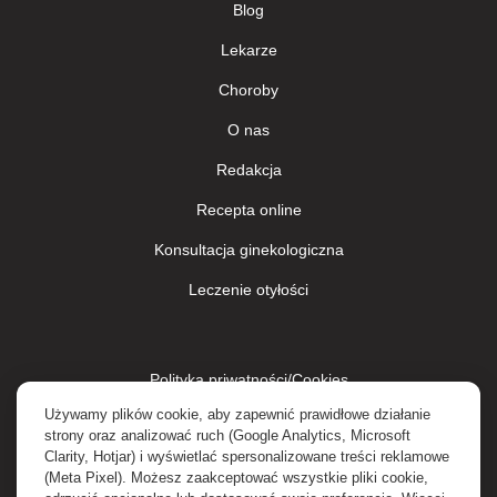
Blog
Lekarze
Сhoroby
О nas
Redakcja
Recepta online
Konsultacja ginekologiczna
Leczenie otyłości
Polityka priwatności/Сookies
Używamy plików cookie, aby zapewnić prawidłowe działanie
Polityka prywatności
strony oraz analizować ruch (Google Analytics, Microsoft
Clarity, Hotjar) i wyświetlać spersonalizowane treści reklamowe
Regulamin
(Meta Pixel). Możesz zaakceptować wszystkie pliki cookie,