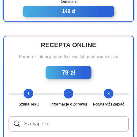
formularz
149 zł
RECEPTA ONLINE
Porada z intencją przedłużenia lub przepisania leku
79 zł
1
2
3
Szukaj leku
Informacje o Zdrowiu
Potwierdź i Zapłać