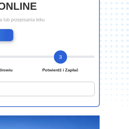
ONLINE
a lub przepisania leku
3
drowiu
Potwierdź i Zapłać