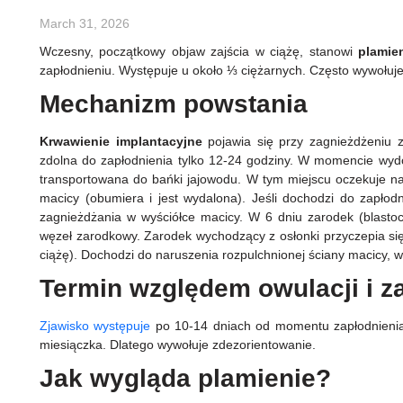
March 31, 2026
Wczesny, początkowy objaw zajścia w ciążę, stanowi
plamie
zapłodnieniu. Występuje u około ⅓ ciężarnych. Często wywołuj
Mechanizm powstania
Krwawienie
implantacyjne
pojawia się przy zagnieżdżeniu z
zdolna do zapłodnienia tylko 12-24 godziny. W momencie wydos
transportowana do bańki jajowodu. W tym miejscu oczekuje na
macicy (obumiera i jest wydalona). Jeśli dochodzi do zapłod
zagnieżdżania w wyściółce macicy. W 6 dniu zarodek (blasto
węzeł zarodkowy. Zarodek wychodzący z osłonki przyczepia się
ciążę). Dochodzi do naruszenia rozpulchnionej ściany macicy, 
Termin względem owulacji i z
Zjawisko występuje
po 10-14 dniach od momentu zapłodnienia.
miesiączka. Dlatego wywołuje zdezorientowanie.
Jak wygląda plamienie?