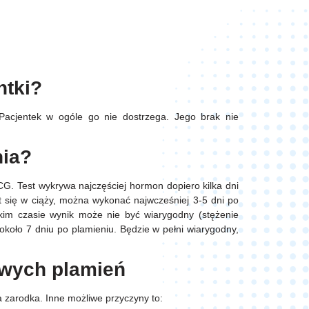
ntki?
Pacjentek w ogóle go nie dostrzega. Jego brak nie
nia?
CG. Test wykrywa najczęściej hormon dopiero kilka dni
st się w ciąży, można wykonać najwcześniej 3-5 dni po
kim czasie wynik może nie być wiarygodny (stężenie
około 7 dniu po plamieniu. Będzie w pełni wiarygodny,
owych plamień
a zarodka. Inne możliwe przyczyny to: