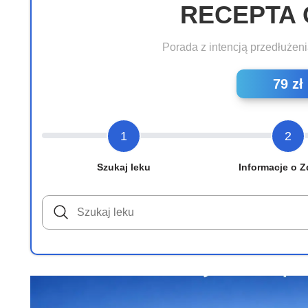
RECEPTA 
Porada z intencją przedłużeni
79 zł
1
2
Szukaj leku
Informacje o Z