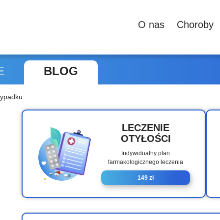
О nas
Сhoroby
E
BLOG
zypadku
LECZENIE
OTYŁOŚCI
Indywidualny plan
farmakologicznego leczenia
149 zł