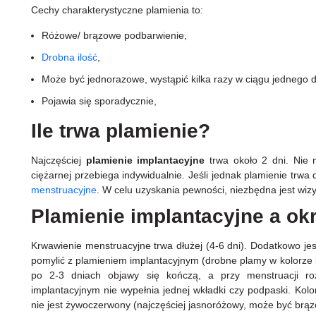
Cechy charakterystyczne plamienia to:
Różowe/ brązowe podbarwienie,
Drobna ilość
,
Może być jednorazowe, wystąpić kilka razy w ciągu jednego d
Pojawia się sporadycznie,
Ile trwa plamienie?
Najczęściej
plamienie
implantacyjne
trwa około 2 dni. Nie
ciężarnej przebiega indywidualnie. Jeśli jednak plamienie trwa 
menstruacyjne
. W celu uzyskania pewności, niezbędna jest wiz
Plamienie implantacyjne a ok
Krwawienie menstruacyjne trwa dłużej (4-6 dni). Dodatkowo je
pomylić z plamieniem implantacyjnym (drobne plamy w kolorze
po 2-3 dniach objawy się kończą, a przy menstruacji rozw
implantacyjnym nie wypełnia jednej wkładki czy podpaski. Kolor 
nie jest żywoczerwony (najczęściej jasnoróżowy, może być brą