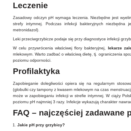
Leczenie
Zasadowy odczyn pH wymaga leczenia. Niezbędne jest wyelimi
strefy intymnej. Podczas infekcji bakteryjnych niezbędna j
metronidazol).
Leki przeciwgrzybicze podaje się przy diagnostyce infekcji grzy
W celu przywrócenia właściwej flory bakteryjnej,
lekarze zal
mlekowym. Warto zadbać o właściwą dietę, tj. ograniczenia spo
poziomu odporności.
Profilaktyka
Zapobieganie dolegliwości opiera się na regularnym stoso
(globulki czy tampony z kwasem mlekowym na czas menstruacji)
może w zapobieganiu infekcji w strefie intymnej. W ciąży Pol
poziomu pH najmniej 3 razy. Infekcje wykazują charakter nawra
FAQ – najczęściej zadawane 
Jakie pH przy grzybicy?