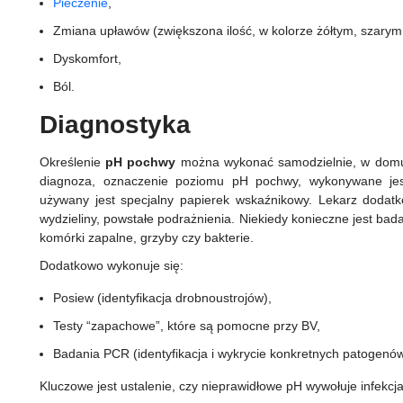
Pieczenie
,
Zmiana upławów (zwiększona ilość, w kolorze żółtym, szarym
Dyskomfort,
Ból.
Diagnostyka
Określenie
pH
pochwy
można wykonać samodzielnie, w domu, 
diagnoza, oznaczenie poziomu pH pochwy, wykonywane jes
używany jest specjalny papierek wskaźnikowy. Lekarz dodat
wydzieliny, powstałe podrażnienia. Niekiedy konieczne jest b
komórki zapalne, grzyby czy bakterie.
Dodatkowo wykonuje się:
Posiew (identyfikacja drobnoustrojów),
Testy “zapachowe”, które są pomocne przy BV,
Badania PCR (identyfikacja i wykrycie konkretnych patogenó
Kluczowe jest ustalenie, czy nieprawidłowe pH wywołuje infekcja