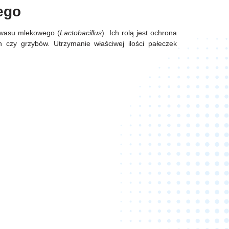
ego
kwasu mlekowego (
Lactobacillus
). Ich rolą jest ochrona
h czy grzybów. Utrzymanie właściwej ilości pałeczek