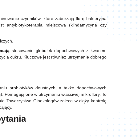
nowanie czynników, które zaburzają florę bakteryjną
est antybiotykoterapia miejscowa (klindamycyna czy
biczych.
ecają
stosowanie globulek dopochwowych z kwasem
życia cukru. Kluczowe jest również utrzymanie dobrego
waniu probiotyków doustnych, a także dopochwowych
. Pomagają one w utrzymaniu właściwej mikroflory. To
skie Towarzystwo Ginekologów zaleca w ciąży kontrolę
cający.
pytania