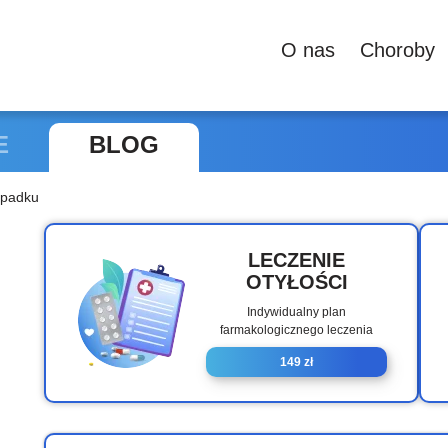
О nas
Сhoroby
E
BLOG
ypadku
LECZENIE
OTYŁOŚCI
Indywidualny plan
farmakologicznego leczenia
149 zł