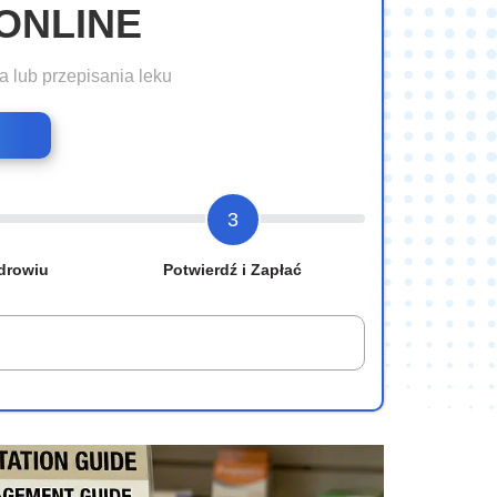
ONLINE
a lub przepisania leku
3
drowiu
Potwierdź i Zapłać