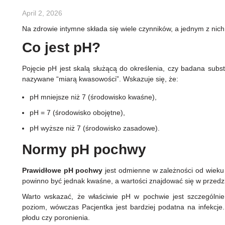
April 2, 2026
Na zdrowie intymne składa się wiele czynników, a jednym z nich
Co jest pH?
Pojęcie pH jest skalą służącą do określenia, czy badana subs
nazywane “miarą kwasowości”. Wskazuje się, że:
pH mniejsze niż 7 (środowisko kwaśne),
pH = 7 (środowisko obojętne),
pH wyższe niż 7 (środowisko zasadowe).
Normy pH pochwy
Prawidłowe
pH
pochwy
jest odmienne w zależności od wieku P
powinno być jednak kwaśne, a wartości znajdować się w przedzi
Warto wskazać, że właściwie pH w pochwie jest szczególnie
poziom, wówczas Pacjentka jest bardziej podatna na infekcj
płodu czy poronienia.