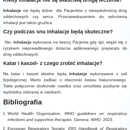
Kiedy inhalacje nie są właściwą drogą leczenia?
Inhalacje
nie będą dobre dla Pacjentów z niewydolnością dróg
oddechowych czy serca. Przeciwwskazaniem do wdrożenia
inhalacji jest także gruźlica.
Czy podczas snu inhalacje będą skuteczne?
Nie,
inhalacja
wykonana na twarzy Pacjenta gdy śpi, wiąże się z
ryzykiem nieprawidłowego dotarcia aplikowanego preparatu do
dróg oddechowych.
Katar i kaszel- z czego zrobić inhalacje?
Na katar i kaszel idealne będą
inhalacje
wykonywane z soli
fizjologicznej. Warto zadbać o obecność kwasu hialuronowego.
Takie połączenie doskonale nawilża oraz umożliwia pozbycie się
wydzieliny zebranej w zatokach.
Bibliografia
World Health Organization.
WHO guidelines on respiratory
infections and supportive therapies
. Geneva: WHO; 2023.
European Respiratory Society.
ERS Handbook of Respiratory