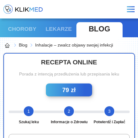
BLOG
CHOROBY
LEKARZE
Blog
Inhalacje – zwalcz objawy swojej infekcji
RECEPTA ONLINE
Porada z intencją przedłużenia lub przepisania leku
79 zł
1
2
3
Szukaj leku
Informacje o Zdrowiu
Potwierdź i Zapłać