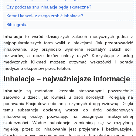
Czy podczas snu inhalacje będą skuteczne?
Katar i kaszel- z czego zrobić inhalacje?
Bibliografia
Inhalacje
to wśród dzisiejszych zaleceń medycznych jedna z
najpopularniejszych form walki z infekcjami. Jak przeprowadzić
inhalowanie, aby przyniosło wymierne rezultaty? Jakich soli,
roztworów, a może leków należy użyć? Korzystając z usług
medycznych Klikmed możesz otrzymać wskazówki i porady
medyczne ekspertów przez telefon.
Inhalacje – najważniejsze informacje
Inhalacje
są metodami leczenia stosowanymi powszechnie
zarówno u dzieci, jak również u osób dorosłych. Polegają na
podawaniu Pacjentowi substancji czynnych drogą wziewną. Dzięki
temu substancje docierają wprost do dróg oddechowych
inhalowanej osoby, pozwalając na osiągnięcie maksymalnej
skuteczności. Wodne substancje zamieniają się w rozpyloną
mgiełkę, przez co inhalowanie jest przyjemne i bezinwazyjne.
Często stanowi wspomaganie leczenia farmakologicznego, a