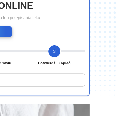
ONLINE
a lub przepisania leku
3
drowiu
Potwierdź i Zapłać