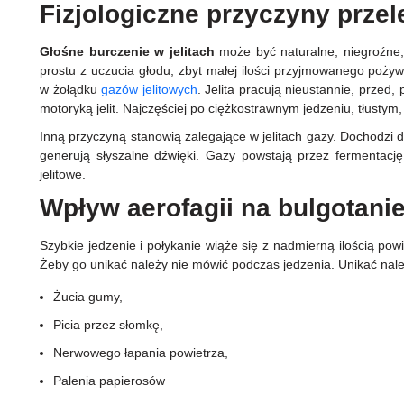
Fizjologiczne przyczyny prze
Głośne burczenie w jelitach
może być naturalne, niegroźne
prostu z uczucia głodu, zbyt małej ilości przyjmowanego poży
w żołądku
gazów jelitowych
. Jelita pracują nieustannie, przed,
motoryką jelit. Najczęściej po ciężkostrawnym jedzeniu, tłustym,
Inną przyczyną stanowią zalegające w jelitach gazy. Dochodzi d
generują słyszalne dźwięki. Gazy powstają przez fermentacj
jelitowe.
Wpływ aerofagii na bulgotani
Szybkie jedzenie i połykanie wiąże się z nadmierną ilością pow
Żeby go unikać należy nie mówić podczas jedzenia. Unikać nal
Żucia gumy,
Picia przez słomkę,
Nerwowego łapania powietrza,
Palenia papierosów