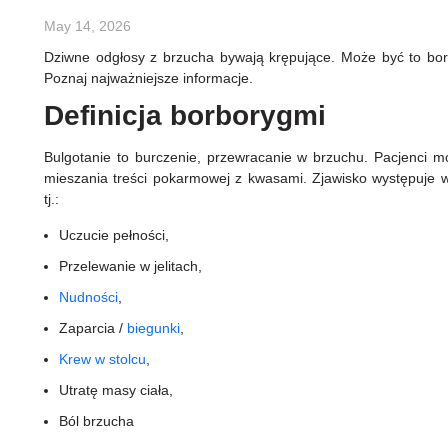
May 14, 2026
Dziwne odgłosy z brzucha bywają krępujące. Może być to bo
Poznaj najważniejsze informacje.
Definicja borborygmi
Bulgotanie to burczenie, przewracanie w brzuchu. Pacjenci 
mieszania treści pokarmowej z kwasami. Zjawisko występuje w
tj.:
Uczucie pełności,
Przelewanie w jelitach,
Nudności
,
Zaparcia /
biegunki
,
Krew w stolcu
,
Utratę masy ciała,
Ból brzucha