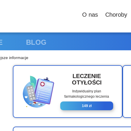
О nas
Сhoroby
E
BLOG
ejsze informacje
LECZENIE
OTYŁOŚCI
Indywidualny plan
farmakologicznego leczenia
149 zł