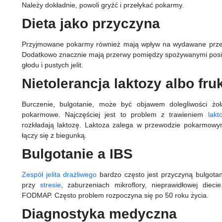
Należy dokładnie, powoli gryźć i przełykać pokarmy.
Dieta jako przyczyna
Przyjmowane pokarmy również mają wpływ na wydawane przez
Dodatkowo znacznie mają przerwy pomiędzy spożywanymi posiłk
głodu i pustych jelit.
Nietolerancja laktozy albo fr
Burczenie, bulgotanie, może być objawem dolegliwości żołą
pokarmowe. Najczęściej jest to problem z trawieniem
lakt
rozkładają laktozę. Laktoza zalega w przewodzie pokarmowym,
łączy się z biegunką.
Bulgotanie a IBS
Zespół jelita drażliwego
bardzo często jest przyczyną bulgotani
przy
stresie
, zaburzeniach mikroflory, nieprawidłowej diec
FODMAP. Często problem rozpoczyna się po 50 roku życia.
Diagnostyka medyczna