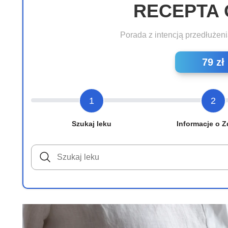
RECEPTA 
Porada z intencją przedłużeni
79 zł
1
2
Szukaj leku
Informacje o Z