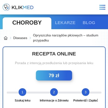
CHOROBY
LEKARZE
BLOG
Opryszczka narządów płciowych – studium
Diseases
przypadku
RECEPTA ONLINE
Porada z intencją przedłużenia lub przepisania leku
79 zł
1
2
3
Szukaj leku
Informacje o Zdrowiu
Potwierdź i Zapłać