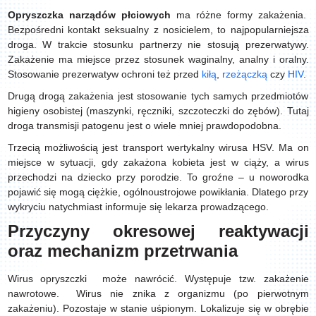
Opryszczka narządów płciowych
ma różne formy zakażenia.
Bezpośredni kontakt seksualny z nosicielem, to najpopularniejsza
droga. W trakcie stosunku partnerzy nie stosują prezerwatywy.
Zakażenie ma miejsce przez stosunek waginalny, analny i oralny.
Stosowanie prezerwatyw ochroni też przed
kiłą
,
rzeżączką
czy
HIV
.
Drugą drogą zakażenia jest stosowanie tych samych przedmiotów
higieny osobistej (maszynki, ręczniki, szczoteczki do zębów). Tutaj
droga transmisji patogenu jest o wiele mniej prawdopodobna.
Trzecią możliwością jest transport wertykalny wirusa HSV. Ma on
miejsce w sytuacji, gdy zakażona kobieta jest w ciąży, a wirus
przechodzi na dziecko przy porodzie. To groźne – u noworodka
pojawić się mogą ciężkie, ogólnoustrojowe powikłania. Dlatego przy
wykryciu natychmiast informuje się lekarza prowadzącego.
Przyczyny okresowej reaktywacji
oraz mechanizm przetrwania
Wirus opryszczki może nawrócić. Występuje tzw. zakażenie
nawrotowe. Wirus nie znika z organizmu (po pierwotnym
zakażeniu). Pozostaje w stanie uśpionym. Lokalizuje się w obrębie