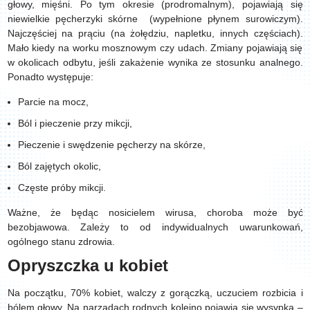
głowy, mięśni. Po tym okresie (prodromalnym), pojawiają się
niewielkie pęcherzyki skórne (wypełnione płynem surowiczym).
Najczęściej na prąciu (na żołędziu, napletku, innych częściach).
Mało kiedy na worku mosznowym czy udach. Zmiany pojawiają się
w okolicach odbytu, jeśli zakażenie wynika ze stosunku analnego.
Ponadto występuje:
Parcie na mocz,
Ból i pieczenie przy mikcji,
Pieczenie i swędzenie pęcherzy na skórze,
Ból zajętych okolic,
Częste próby mikcji.
Ważne, że będąc nosicielem wirusa, choroba może być
bezobjawowa. Zależy to od indywidualnych uwarunkowań,
ogólnego stanu zdrowia.
Opryszczka u kobiet
Na początku, 70% kobiet, walczy z gorączką, uczuciem rozbicia i
bólem głowy. Na narządach rodnych kolejno pojawia się wysypka –