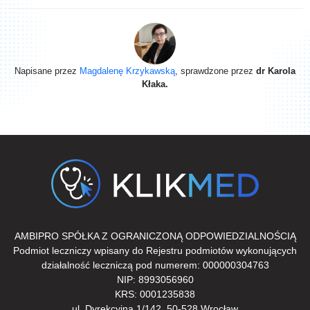
Napisane przez
Magdalenę Krzykawską
, sprawdzone przez
dr Karola
Kłaka.
AMBIPRO SPÓŁKA Z OGRANICZONĄ ODPOWIEDZIALNOŚCIĄ
Podmiot leczniczy wpisany do Rejestru podmiotów wykonujących
działalność leczniczą pod numerem: 000000304763
NIP: 8993056960
KRS: 0001235838
ul. Dyrekcyjna 1/142, 50-528 Wrocław