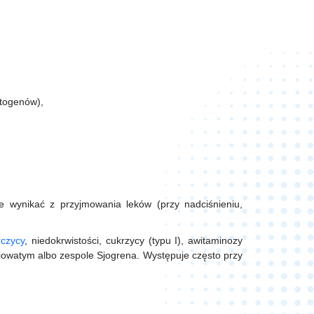
atogenów),
h
wynikać z przyjmowania leków (przy nadciśnieniu,
rczycy
, niedokrwistości, cukrzycy (typu I), awitaminozy
niowatym albo zespole Sjogrena. Występuje często przy