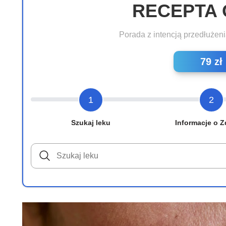
RECEPTA 
Porada z intencją przedłużeni
79 zł
1
2
Szukaj leku
Informacje o Z