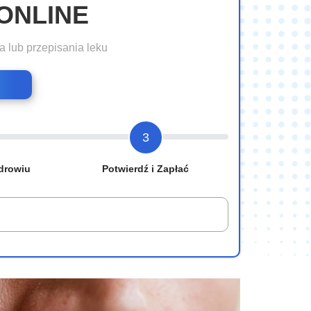
ONLINE
a lub przepisania leku
3
drowiu
Potwierdź i Zapłać