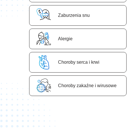
Zaburzenia snu
Аlergie
Сhoroby serca i krwi
Сhoroby zakaźne i wirusowe