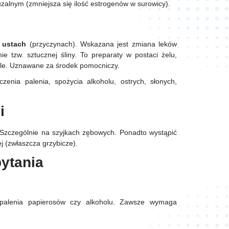
zalnym (zmniejsza się ilość estrogenów w surowicy).
w ustach
(przyczynach). Wskazana jest zmiana leków
e tzw. sztucznej śliny. To preparaty w postaci żelu,
rwale. Uznawane za środek pomocniczy.
zenia palenia, spożycia alkoholu, ostrych, słonych,
ii
 Szczególnie na szyjkach zębowych. Ponadto wystąpić
ej (zwłaszcza grzybicze).
pytania
, palenia papierosów czy alkoholu. Zawsze wymaga