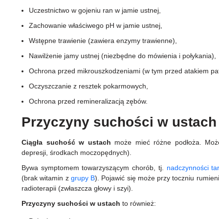
Uczestnictwo w gojeniu ran w jamie ustnej,
Zachowanie właściwego pH w jamie ustnej,
Wstępne trawienie (zawiera enzymy trawienne),
Nawilżenie jamy ustnej (niezbędne do mówienia i połykania),
Ochrona przed mikrouszkodzeniami (w tym przed atakiem p
Oczyszczanie z resztek pokarmowych,
Ochrona przed remineralizacją zębów.
Przyczyny suchości w ustac
Ciągła suchość w ustach
może mieć różne podłoża. Może 
depresji, środkach moczopędnych).
Bywa symptomem towarzyszącym chorób, tj.
nadczynności ta
(brak witamin z
grupy B
). Pojawić się może przy toczniu rumie
radioterapii (zwłaszcza głowy i szyi).
Przyczyny suchości w ustach
to również: