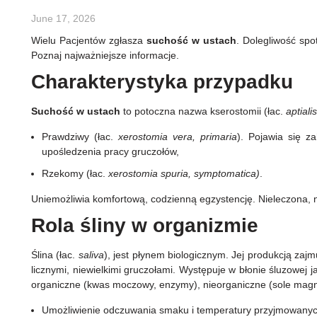
June 17, 2026
Wielu Pacjentów zgłasza
suchość w ustach
. Dolegliwość spot
Poznaj najważniejsze informacje.
Charakterystyka przypadku
Suchość w ustach
to potoczna nazwa kserostomii (łac.
aptial
Prawdziwy (łac.
xerostomia vera, primaria
). Pojawia się z
upośledzenia pracy gruczołów,
Rzekomy (łac.
xerostomia spuria, symptomatica)
.
Uniemożliwia komfortową, codzienną egzystencję. Nieleczona, n
Rola śliny w organizmie
Ślina (łac.
saliva
), jest płynem biologicznym. Jej produkcją zajm
licznymi, niewielkimi gruczołami. Występuje w błonie śluzowej 
organiczne (kwas moczowy, enzymy), nieorganiczne (sole magnez
Umożliwienie odczuwania smaku i temperatury przyjmowan