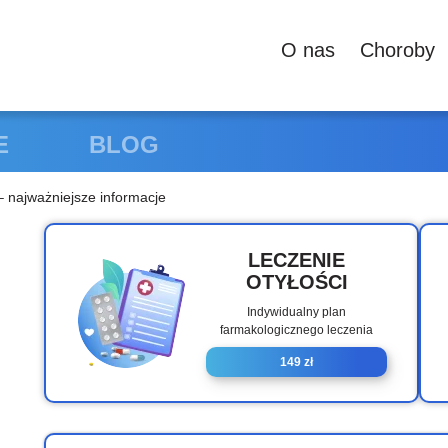
О nas
Сhoroby
E
BLOG
– najważniejsze informacje
LECZENIE
OTYŁOŚCI
Indywidualny plan
farmakologicznego leczenia
149 zł