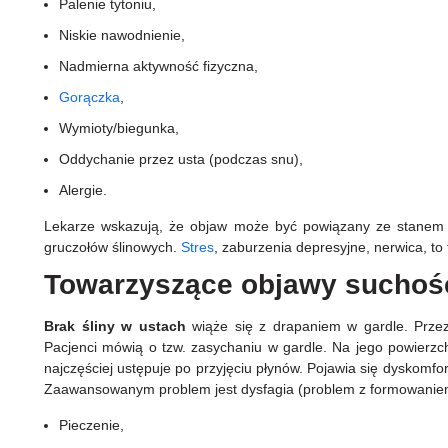
Palenie tytoniu,
Niskie nawodnienie,
Nadmierna aktywność fizyczna,
Gorączka
,
Wymioty/biegunka,
Oddychanie przez usta (podczas snu),
Alergie.
Lekarze wskazują, że objaw może być powiązany ze stanem p
gruczołów ślinowych.
Stres
, zaburzenia depresyjne, nerwica, t
Towarzyszące objawy suchoś
Brak
śliny
w
ustach
wiąże się z drapaniem w gardle. Przez
Pacjenci mówią o tzw. zasychaniu w gardle. Na jego powierzchn
najczęściej ustępuje po przyjęciu płynów. Pojawia się dyskomfor
Zaawansowanym problem jest dysfagia (problem z formowanie
Pieczenie,