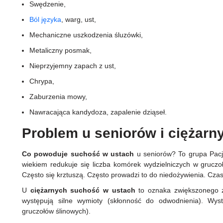
Swędzenie,
Ból języka
, warg, ust,
Mechaniczne uszkodzenia śluzówki,
Metaliczny posmak,
Nieprzyjemny zapach z ust,
Chrypa,
Zaburzenia mowy,
Nawracająca kandydoza, zapalenie dziąseł.
Problem u seniorów i ciężar
Co powoduje suchość w ustach
u seniorów? To grupa Pacje
wiekiem redukuje się liczba komórek wydzielniczych w gruczo
Często się krztuszą. Często prowadzi to do niedożywienia. Czasa
U
ciężarnych suchość w ustach
to oznaka zwiększonego z
występują silne wymioty (skłonność do odwodnienia). Wy
gruczołów ślinowych).