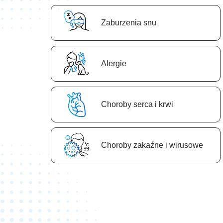
Zaburzenia snu
Аlergie
Сhoroby serca i krwi
Сhoroby zakaźne i wirusowe