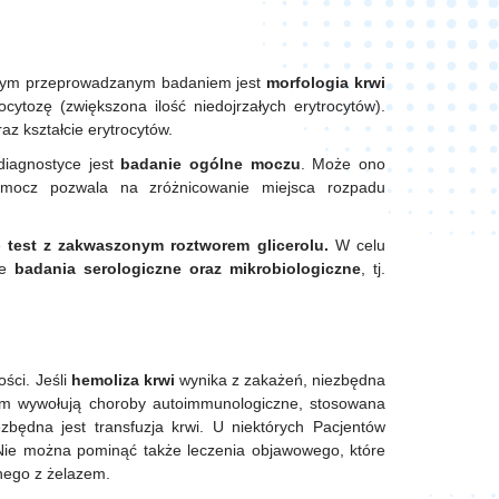
owym przeprowadzanym badaniem jest
morfologia krwi
ocytozę (zwiększona ilość niedojrzałych erytrocytów).
az kształcie erytrocytów.
iagnostyce jest
badanie ogólne moczu
. Może ono
 mocz pozwala na zróżnicowanie miejsca rozpadu
ę
test z zakwaszonym roztworem glicerolu.
W celu
że
badania serologiczne oraz mikrobiologiczne
, tj.
ści. Jeśli
hemoliza krwi
wynika z zakażeń, niezbędna
oblem wywołują choroby autoimmunologiczne, stosowana
będna jest transfuzja krwi. U niektórych Pacjentów
. Nie można pominąć także leczenia objawowego, które
onego z żelazem.