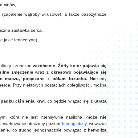
namidów,
 (zapalenie wątroby wirusowe), a także pasożytnicze
tuczna zastawka serca,
ie jakie fenacetyna).
lbo jej znaczne
zażółcenie
.
Żółty kolor pojawia się
silne zmęczenie
wraz z
okresowo pojawiające się
ie moczu, połączone z bólami brzucha.
Niekiedy
serca
. Przy niektórych postaciach dolegliwości, można
spadku ciśnienia krw
i, co będzie wiązać się z
utratą
ym, która nie jest intensywnie nasilona,
może nie
 umiarkowanie obniżony poziom
hemoglobiny
, wówczas
użenie, co trudno jednoznacznie powiązać z
hemolizą