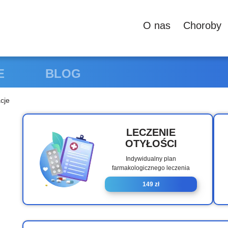
О nas
Сhoroby
E
BLOG
cje
LECZENIE
OTYŁOŚCI
Indywidualny plan
farmakologicznego leczenia
149 zł