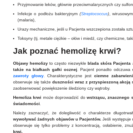
Przyjmowanie leków, głównie przeciwmalarycznych czy sulfo
Infekcje o podłożu bakteryjnym
(
Streptococcus
)
, wirusowym
(malaria),
Urazy mechaniczne, jeśli u Pacjenta wszczepiona została sz
Toksyny (tj. metale ciężkie – ołów i miedź, czy chemiczne, tak
Jak poznać hemolizę krwi?
Objawy hemolizy
to często niezwykle
blada skóra Pacjenta
a
także na białkach gałki ocznej
. Pacjent ponadto odczuwa
zawroty głowy
. Charakterystyczne jest
ciemne zabarwien
obserwuje się także
duszności wraz z przyspieszoną akcją 
zaobserwować powiększenie śledziony czy wątroby.
Hemoliza krwi
może doprowadzić do
wstrząsu, znacznego 
świadomości
.
Należy zaznaczyć, że dolegliwość o charakterze długotrwał
wywoływać żadnych objawów u Pacjentów.
Jeśli występuje
obserwuje się tylko problemy z koncentracją, osłabienie, zn
krwi.