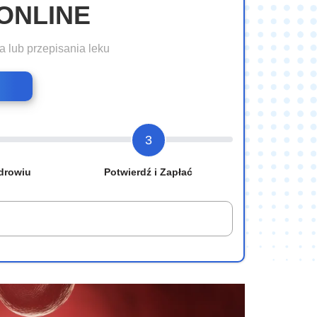
ONLINE
a lub przepisania leku
3
drowiu
Potwierdź i Zapłać