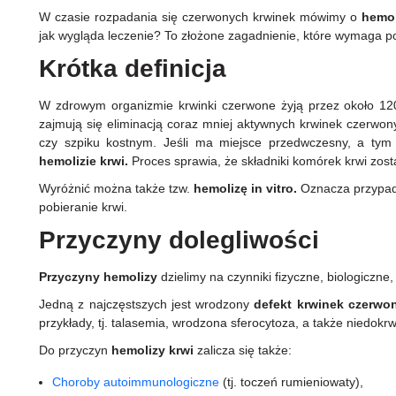
W czasie rozpadania się czerwonych krwinek mówimy o
hemol
jak wygląda leczenie? To złożone zagadnienie, które wymaga po
Krótka definicja
W zdrowym organizmie krwinki czerwone żyją przez około 120
zajmują się eliminacją coraz mniej aktywnych krwinek czerwo
czy szpiku kostnym. Jeśli ma miejsce przedwczesny, a tym
hemolizie krwi.
Proces sprawia, że składniki komórek krwi zos
Wyróżnić można także tzw.
hemolizę in vitro.
Oznacza przypad
pobieranie krwi.
Przyczyny dolegliwości
Przyczyny hemolizy
dzielimy na czynniki fizyczne, biologiczne
Jedną z najczęstszych jest wrodzony
defekt krwinek czerwo
przykłady, tj. talasemia, wrodzona sferocytoza, a także niedokr
Do przyczyn
hemolizy krwi
zalicza się także:
Choroby autoimmunologiczne
(tj. toczeń rumieniowaty),