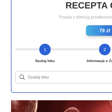
RECEPTA 
Porada z intencją przedłużeni
79 zł
1
2
Szukaj leku
Informacje o Z