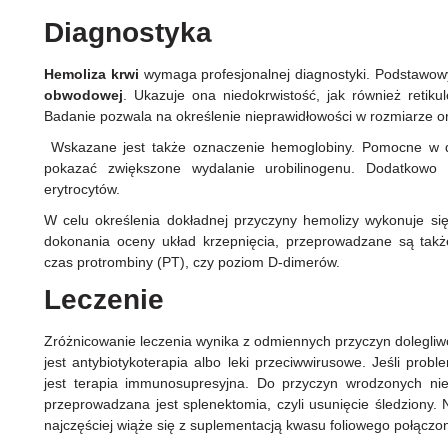
Diagnostyka
Hemoliza krwi
wymaga profesjonalnej diagnostyki. Podstaw
obwodowej
. Ukazuje ona niedokrwistość, jak również retikul
Badanie pozwala na określenie nieprawidłowości w rozmiarze or
Wskazane jest także oznaczenie hemoglobiny. Pomocne w d
pokazać zwiększone wydalanie urobilinogenu. Dodatkowo
erytrocytów.
W celu określenia dokładnej przyczyny hemolizy wykonuje si
dokonania oceny układ krzepnięcia, przeprowadzane są tak
czas protrombiny (PT), czy poziom D-dimerów.
Leczenie
Zróżnicowanie leczenia wynika z odmiennych przyczyn dolegliwo
jest antybiotykoterapia albo leki przeciwwirusowe. Jeśli pr
jest terapia immunosupresyjna. Do przyczyn wrodzonych niez
przeprowadzana jest splenektomia, czyli usunięcie śledziony
najczęściej wiąże się z suplementacją kwasu foliowego połącz