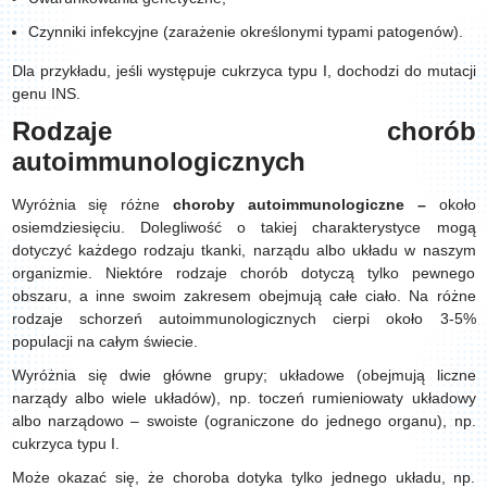
Czynniki infekcyjne (zarażenie określonymi typami patogenów).
Dla przykładu, jeśli występuje cukrzyca typu I, dochodzi do mutacji
genu INS.
Rodzaje chorób
autoimmunologicznych
Wyróżnia się różne
choroby autoimmunologiczne –
około
osiemdziesięciu. Dolegliwość o takiej charakterystyce mogą
dotyczyć każdego rodzaju tkanki, narządu albo układu w naszym
organizmie. Niektóre rodzaje chorób dotyczą tylko pewnego
obszaru, a inne swoim zakresem obejmują całe ciało. Na różne
rodzaje schorzeń autoimmunologicznych cierpi około 3-5%
populacji na całym świecie.
Wyróżnia się dwie główne grupy; układowe (obejmują liczne
narządy albo wiele układów), np. toczeń rumieniowaty układowy
albo narządowo – swoiste (ograniczone do jednego organu), np.
cukrzyca typu I.
Może okazać się, że choroba dotyka tylko jednego układu, np.