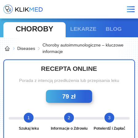
CHOROBY
LEKARZE
BLOG
Choroby autoimmunologiczne – kluczowe
Diseases
informacje
RECEPTA ONLINE
Porada z intencją przedłużenia lub przepisania leku
79 zł
1
2
3
Szukaj leku
Informacje o Zdrowiu
Potwierdź i Zapłać