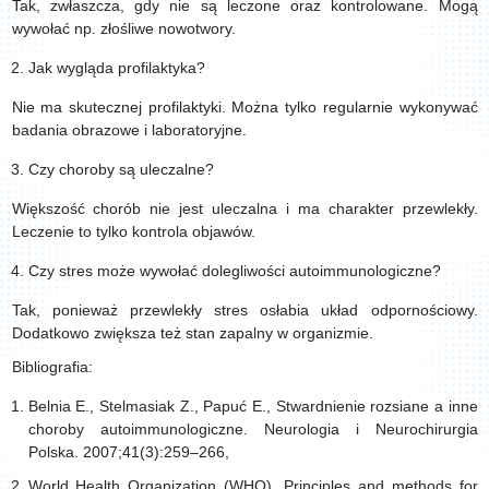
Tak, zwłaszcza, gdy nie są leczone oraz kontrolowane. Mogą
wywołać np. złośliwe nowotwory.
Jak wygląda profilaktyka?
Nie ma skutecznej profilaktyki. Można tylko regularnie wykonywać
badania obrazowe i laboratoryjne.
Czy choroby są uleczalne?
Większość chorób nie jest uleczalna i ma charakter przewlekły.
Leczenie to tylko kontrola objawów.
Czy stres może wywołać dolegliwości autoimmunologiczne?
Tak, ponieważ przewlekły stres osłabia układ odpornościowy.
Dodatkowo zwiększa też stan zapalny w organizmie.
Bibliografia:
Belnia E., Stelmasiak Z., Papuć E., Stwardnienie rozsiane a inne
choroby autoimmunologiczne. Neurologia i Neurochirurgia
Polska. 2007;41(3):259–266,
World Health Organization (WHO). Principles and methods for