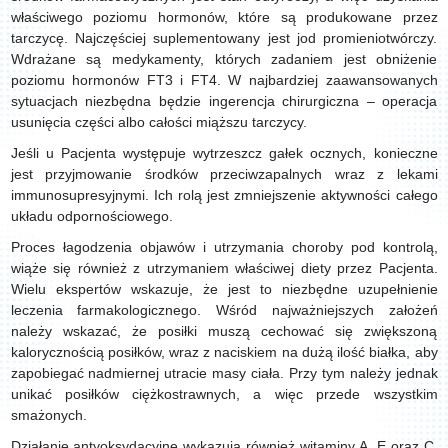
właściwego poziomu hormonów, które są produkowane przez
tarczycę. Najczęściej suplementowany jest jod promieniotwórczy.
Wdrażane są medykamenty, których zadaniem jest obniżenie
poziomu hormonów FT3 i FT4. W najbardziej zaawansowanych
sytuacjach niezbędna będzie ingerencja chirurgiczna – operacja
usunięcia części albo całości miąższu tarczycy.
Jeśli u Pacjenta występuje wytrzeszcz gałek ocznych, konieczne
jest przyjmowanie środków przeciwzapalnych wraz z lekami
immunosupresyjnymi. Ich rolą jest zmniejszenie aktywności całego
układu odpornościowego.
Proces łagodzenia objawów i utrzymania choroby pod kontrolą,
wiąże się również z utrzymaniem właściwej diety przez Pacjenta.
Wielu ekspertów wskazuje, że jest to niezbędne uzupełnienie
leczenia farmakologicznego. Wśród najważniejszych założeń
należy wskazać, że posiłki muszą cechować się zwiększoną
kalorycznością posiłków, wraz z naciskiem na dużą ilość białka, aby
zapobiegać nadmiernej utracie masy ciała. Przy tym należy jednak
unikać posiłków ciężkostrawnych, a więc przede wszystkim
smażonych.
Działanie antyoksydacyjne wykazują również witaminy A, E oraz C,