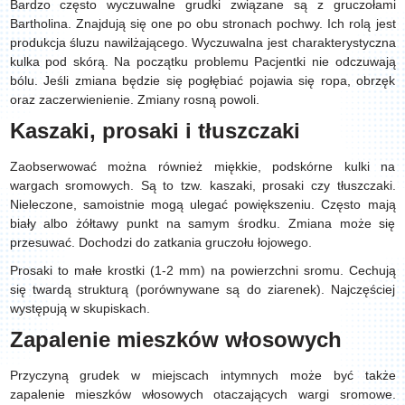
Bardzo często wyczuwalne grudki związane są z gruczołami
Bartholina. Znajdują się one po obu stronach pochwy. Ich rolą jest
produkcja śluzu nawilżającego. Wyczuwalna jest charakterystyczna
kulka pod skórą. Na początku problemu Pacjentki nie odczuwają
bólu. Jeśli zmiana będzie się pogłębiać pojawia się ropa, obrzęk
oraz zaczerwienienie. Zmiany rosną powoli.
Kaszaki, prosaki i tłuszczaki
Zaobserwować można również miękkie, podskórne kulki na
wargach sromowych. Są to tzw. kaszaki, prosaki czy tłuszczaki.
Nieleczone, samoistnie mogą ulegać powiększeniu. Często mają
biały albo żółtawy punkt na samym środku. Zmiana może się
przesuwać. Dochodzi do zatkania gruczołu łojowego.
Prosaki to małe krostki (1-2 mm) na powierzchni sromu. Cechują
się twardą strukturą (porównywane są do ziarenek). Najczęściej
występują w skupiskach.
Zapalenie mieszków włosowych
Przyczyną grudek w miejscach intymnych może być także
zapalenie mieszków włosowych otaczających wargi sromowe.