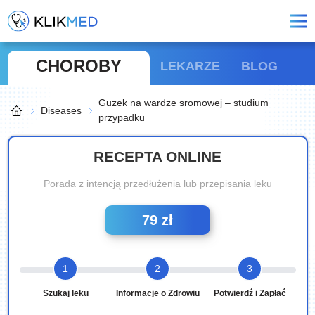
CHOROBY
LEKARZE
BLOG
Guzek na wardze sromowej – studium
Diseases
przypadku
RECEPTA ONLINE
Porada z intencją przedłużenia lub przepisania leku
79 zł
1
2
3
Szukaj leku
Informacje o Zdrowiu
Potwierdź i Zapłać