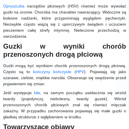
Opryszczka
narządów płciowych (HSV) również może wywołać
guzki na sromie. Choroba ma charakter nawracający. Widoczne są
bolesne nadżerki, które przypominają wyglądem pęcherzyki.
Niezwykle często wiążą się z uporczywym świądem i uczuciem
pieczeniem całej strefy intymnej. Nieleczone przechodzą w
owrzodzenia.
Guzki w wyniki chorób
przenoszonych drogą płciową
Guzki mogą być wynikiem chorób przenoszonych drogą płciową.
Często są to
kończyny kończyste
(
HPV
). Pojawiają się jako
szarawe, cieliste, miękkie narośla. Obserwuje się swędzenie przed
pojawieniem się zmian.
Jeśli występuje
kiła
, na samym początku uwidacznia się wrzód
twardy (pojedynczy, niebolesny, twardy guzek). Wśród
przenoszonych chorób płciowych znał się również mięczak
zakaźny. W przypadku zachorowania pojawiają się małe guzki o
gładkiej strukturze z wgłębieniem w środku.
Towarzyszące objawy