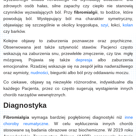
zdrowych osób hałas, silne zapachy czy ciepło nie stanowią
czynników wyzwalających ból. Przy
fibromialgii
, to bodźce, które
powodują ból. Występujący ból ma charakter symetryczny,
objawiając się szczególnie w okolicy kręgosłupa,
szyi
, łokci,
kolan
czy barków.
Kolejne objawy to zaburzenia poznawcze oraz psychiczne.
Obserwowana jest także sztywność stawów. Pacjenci często
wskazują na zaburzenia snu, przewlekłe zmęczenie, czy tzw. mgłę
mózgową. Pojawia się także
depresja
albo zaburzenia
emocjonalne. Rzadziej wskazuje się na zespół jelita nadwrażliwego
oraz wymioty,
nudności
, biegunki albo ból przy oddawaniu moczu.
Co ciekawe, objawy są niezwykle różnorodne, indywidualne dla
każdego Pacjenta, przez co często sugerują wystąpienie innych
chorób narządów wewnętrznych.
Diagnostyka
Fibromialgia
wymaga bardziej pogłębionej diagnostyki niż
inne
choroby reumatyczne
. W celu wykluczenia innych chorób
stosowane są badania obrazowe oraz biochemiczne. W 2019 roku