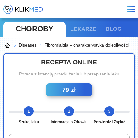
CHOROBY
LEKARZE
BLOG
Diseases
Fibromialgia – charakterystyka dolegliwości
RECEPTA ONLINE
Porada z intencją przedłużenia lub przepisania leku
79 zł
1
2
3
Szukaj leku
Informacje o Zdrowiu
Potwierdź i Zapłać