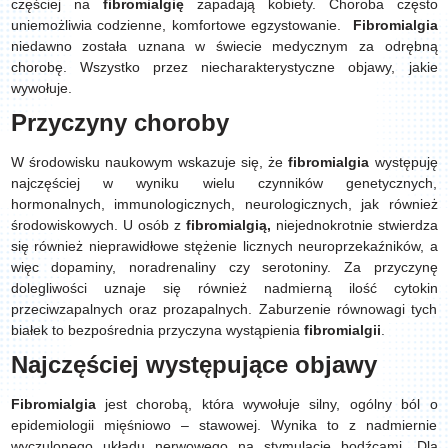
częściej na
fibromialgię
zapadają kobiety. Choroba często
uniemożliwia codzienne, komfortowe egzystowanie.
Fibromialgia
niedawno została uznana w świecie medycznym za odrębną
chorobę. Wszystko przez niecharakterystyczne objawy, jakie
wywołuje.
Przyczyny choroby
W środowisku naukowym wskazuje się, że
fibromialgia
występuję
najczęściej w wyniku wielu czynników genetycznych,
hormonalnych, immunologicznych, neurologicznych, jak również
środowiskowych. U osób z
fibromialgią,
niejednokrotnie stwierdza
się również nieprawidłowe stężenie licznych neuroprzekaźników, a
więc dopaminy, noradrenaliny czy serotoniny. Za przyczynę
dolegliwości uznaje się również nadmierną ilość cytokin
przeciwzapalnych oraz prozapalnych. Zaburzenie równowagi tych
białek to bezpośrednia przyczyna wystąpienia
fibromialgii
.
Najczęściej występujące objawy
Fibromialgia
jest chorobą, która wywołuje silny, ogólny ból o
epidemiologii mięśniowo – stawowej. Wynika to z nadmiernie
wyczulonego układu nerwowego na stymulację bodźcami. Dla