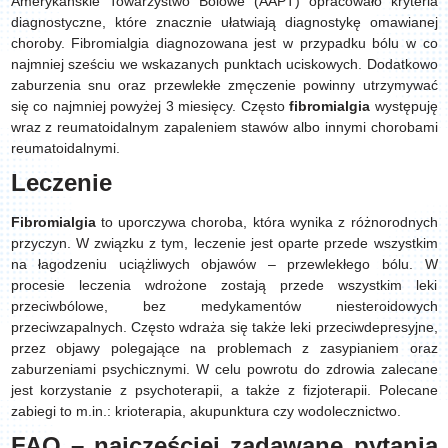
Amerykańskie Towarzystwo Bólowe (AAPT) opracowało kryteria
diagnostyczne, które znacznie ułatwiają diagnostykę omawianej
choroby. Fibromialgia diagnozowana jest w przypadku bólu w co
najmniej sześciu we wskazanych punktach uciskowych. Dodatkowo
zaburzenia snu oraz przewlekłe zmęczenie powinny utrzymywać
się co najmniej powyżej 3 miesięcy. Często
fibromialgia
występuję
wraz z reumatoidalnym zapaleniem stawów albo innymi chorobami
reumatoidalnymi.
Leczenie
Fibromialgia
to uporczywa choroba, która wynika z różnorodnych
przyczyn. W związku z tym, leczenie jest oparte przede wszystkim
na łagodzeniu uciążliwych objawów – przewlekłego bólu. W
procesie leczenia wdrożone zostają przede wszystkim leki
przeciwbólowe, bez medykamentów niesteroidowych
przeciwzapalnych. Często wdraża się także leki przeciwdepresyjne,
przez objawy polegające na problemach z zasypianiem oraz
zaburzeniami psychicznymi. W celu powrotu do zdrowia zalecane
jest korzystanie z psychoterapii, a także z fizjoterapii. Polecane
zabiegi to m.in.: krioterapia, akupunktura czy wodolecznictwo.
FAQ – najczęściej zadawane pytania