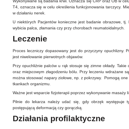
Wykonywane są badania krwi. Oznacza się CRP oraz OB w celu
T4, oznacza się w celu określenia funkcjonowania tarczycy. Mie
w działaniu nerek.
U niektórych Pacjentów konieczne jest badanie obrazowe, tj
wybicia palca, złamania czy przy chorobach reumatoidalnych.
Leczenie
Proces leczniczy dopasowany jest do przyczyny opuchlizny. P
jest niwelowanie pierwotnych objawów.
Przy opuchliźnie palców u rąk stosuje się zimne okłady. Taki
oraz miejscowym złagodzeniu bólu. Przy leczeniu wdrażane 
można stosować napary ziołowe, np. z pokrzywy. Pomogą one 
tkankach organizmu.
Ważne jest wsparcie fizjoterapii poprzez wykonywanie masaży l
Pilnie do lekarza należy udać się, gdy obrzęk występuje ty
postępującą deformacją czy gorączką.
Działania profilaktyczne