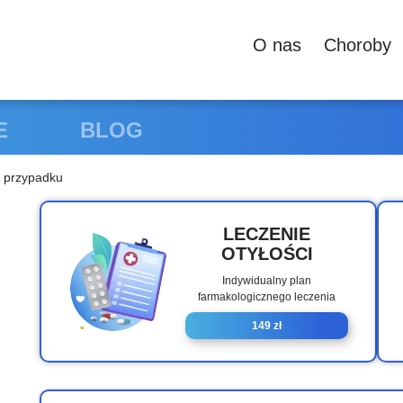
О nas
Сhoroby
E
BLOG
m przypadku
LECZENIE
OTYŁOŚCI
Indywidualny plan
farmakologicznego leczenia
149 zł