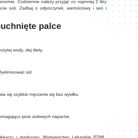
nizmie. Codziennie należy przyjąć co najmniej 2 litry
cie soli. Zadbaj o odpoczynek, wartościowy i sen i
puchnięte palce
żytej wody, złej diety.
Wyeliminować sól.
wia się szybkie męczenie się bez wysiłku.
omagająco picie ziołowych naparów.
la lekarzy i medycyny. Wydawnictwo Lekarskie PZWL,