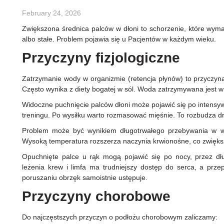
February 24, 2026
Zwiększona średnica palców w dłoni to schorzenie, które wy
albo stałe. Problem pojawia się u Pacjentów w każdym wieku.
Przyczyny fizjologiczne
Zatrzymanie wody w organizmie (retencja płynów) to przyczyna
Często wynika z diety bogatej w sól. Woda zatrzymywana jest 
Widoczne puchnięcie palców dłoni może pojawić się po intens
treningu. Po wysiłku warto rozmasować mięśnie. To rozbudza d
Problem może być wynikiem długotrwałego przebywania w wy
Wysoką temperatura rozszerza naczynia krwionośne, co zwiększ
Opuchnięte palce u rąk mogą pojawić się po nocy, przez dłu
leżenia krew i limfa ma trudniejszy dostęp do serca, a prze
poruszaniu obrzęk samoistnie ustępuje.
Przyczyny chorobowe
Do najczęstszych przyczyn o podłożu chorobowym zaliczamy: