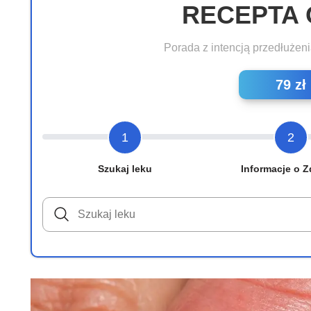
RECEPTA 
Porada z intencją przedłużeni
79 zł
1
2
Szukaj leku
Informacje o Z