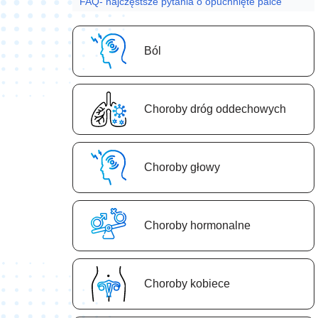
FAQ- najczęstsze pytania o opuchnięte palce
Ból
Choroby dróg oddechowych
Choroby głowy
Choroby hormonalne
Choroby kobiece