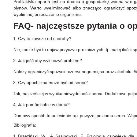
Profilaktyka oparta jest na dbaniu o gospodarkę wodną w orga
płynów. Warto wyeliminować albo znacząco ograniczyć spoży
wyeliminuj przeciążenie organizmu.
FAQ- najczęstsze pytania o o
Czy to zawsze od choroby?
Nie, może być to objaw przyczyn prozaicznych, tj. małej ilości spo
Jak jeść aby wykluczyć problem?
Należy ograniczyć spożycie czerwonego mięsa oraz alkoholu. 
Czy opuchlizna może być od serca?
Tak, najczęściej w wyniku niewydolności serca. Dodatkowo poja
Jak pomóc sobie w domu?
Domowy sposób to uniesienie rąk powyżej poziomu serca. Wsp
Bibliografia:
Brzeziński, W., & Sasinowski, F. Fizjologia człowieka d