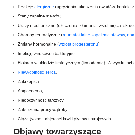
Reakcje
alergiczne
(ugryzienia, ukąszenia owadów, kontakt z
Stany zapalne stawów,
Urazy mechaniczne (stłuczenia, złamania, zwichnięcia, skręc
Choroby reumatyczne (
reumatoidalne zapalenie stawów
,
dna
Zmiany hormonalne (
wzrost progesteronu
),
Infekcję wirusowe i bakteryjne,
Blokada w układzie limfatycznym (limfodemia). W wyniku sch
Niewydolność serca
,
Zakrzepica,
Angioedema,
Niedoczynność tarczycy,
Zaburzenia pracy wątroby,
Ciąża (wzrost objętości krwi i płynów ustrojowych
Objawy towarzyszące