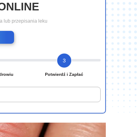
ONLINE
a lub przepisania leku
3
drowiu
Potwierdź i Zapłać