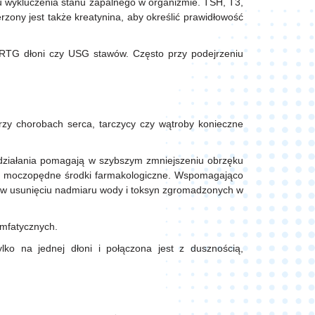
 wykluczenia stanu zapalnego w organizmie. TSH, T3,
rzony jest także kreatynina, aby określić prawidłowość
. RTG dłoni czy USG stawów. Często przy podejrzeniu
rzy chorobach serca, tarczycy czy wątroby konieczne
e działania pomagają w szybszym zmniejszeniu obrzęku
są moczopędne środki farmakologiczne. Wspomagająco
w usunięciu nadmiaru wody i toksyn zgromadzonych w
imfatycznych.
lko na jednej dłoni i połączona jest z dusznością,