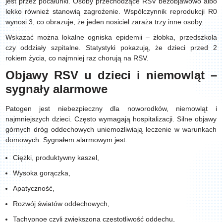
jest przez pocałunki. Osoby przechodzące RSV bezobjawowo albo
lekko również stanowią zagrożenie. Współczynnik reprodukcji R0
wynosi 3, co obrazuje, że jeden nosiciel zaraża trzy inne osoby.
Wskazać można lokalne ogniska epidemii – żłobka, przedszkola
czy oddziały szpitalne. Statystyki pokazują, że dzieci przed 2
rokiem życia, co najmniej raz chorują na RSV.
Objawy RSV u dzieci i niemowląt –
sygnały alarmowe
Patogen jest niebezpieczny dla noworodków, niemowląt i
najmniejszych dzieci. Często wymagają hospitalizacji. Silne objawy
górnych dróg oddechowych uniemożliwiają leczenie w warunkach
domowych. Sygnałem alarmowym jest:
Ciężki, produktywny kaszel,
Wysoka gorączka,
Apatyczność,
Rozwój światów oddechowych,
Tachypnoe czyli zwiększona częstotliwość oddechu,