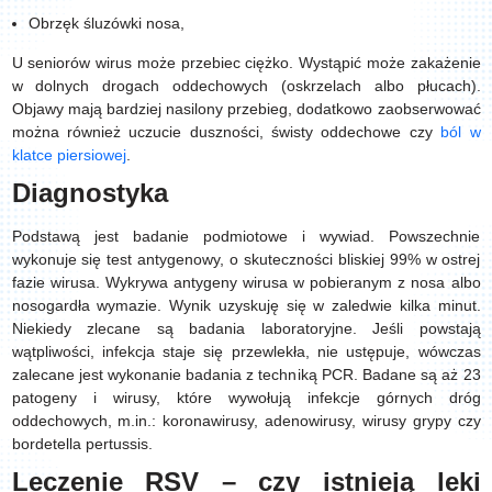
Obrzęk śluzówki nosa,
U seniorów wirus może przebiec ciężko. Wystąpić może zakażenie
w dolnych drogach oddechowych (oskrzelach albo płucach).
Objawy mają bardziej nasilony przebieg, dodatkowo zaobserwować
można również uczucie duszności, świsty oddechowe czy
ból w
klatce piersiowej
.
Diagnostyka
Podstawą jest badanie podmiotowe i wywiad. Powszechnie
wykonuje się test antygenowy, o skuteczności bliskiej 99% w ostrej
fazie wirusa. Wykrywa antygeny wirusa w pobieranym z nosa albo
nosogardła wymazie. Wynik uzyskuję się w zaledwie kilka minut.
Niekiedy zlecane są badania laboratoryjne. Jeśli powstają
wątpliwości, infekcja staje się przewlekła, nie ustępuje, wówczas
zalecane jest wykonanie badania z techniką PCR. Badane są aż 23
patogeny i wirusy, które wywołują infekcje górnych dróg
oddechowych, m.in.: koronawirusy, adenowirusy, wirusy grypy czy
bordetella pertussis.
Leczenie RSV – czy istnieją leki