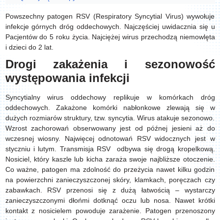
Powszechny patogen RSV (Respiratory Syncytial Virus) wywołuje
infekcje górnych dróg oddechowych. Najczęściej uwidacznia się u
Pacjentów do 5 roku życia. Najciężej wirus przechodzą niemowlęta
i dzieci do 2 lat.
Drogi zakażenia i sezonowość
występowania infekcji
Syncytialny wirus oddechowy replikuje w komórkach dróg
oddechowych. Zakażone komórki nabłonkowe zlewają się w
dużych rozmiarów struktury, tzw. syncytia. Wirus atakuje sezonowo.
Wzrost zachorowań obserwowany jest od późnej jesieni aż do
wczesnej wiosny. Najwięcej odnotowań RSV widocznych jest w
styczniu i lutym. Transmisja RSV odbywa się drogą kropelkową.
Nosiciel, który kaszle lub kicha zaraża swoje najbliższe otoczenie.
Co ważne, patogen ma zdolność do przeżycia nawet kilku godzin
na powierzchni zanieczyszczonej skóry, klamkach, poręczach czy
zabawkach. RSV przenosi się z dużą łatwością – wystarczy
zanieczyszczonymi dłońmi dotknąć oczu lub nosa. Nawet krótki
kontakt z nosicielem powoduje zarażenie. Patogen przenoszony