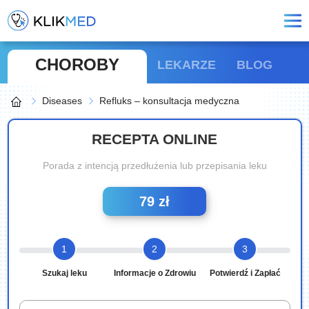
CHOROBY
LEKARZE
BLOG
Diseases
Refluks – konsultacja medyczna
RECEPTA ONLINE
Porada z intencją przedłużenia lub przepisania leku
79 zł
1
2
3
Szukaj leku
Informacje o Zdrowiu
Potwierdź i Zapłać