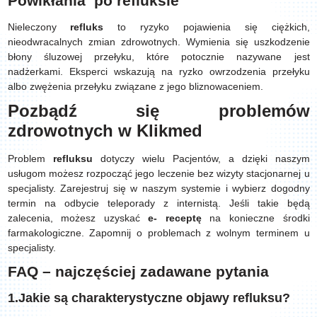
Powikłania po refluksie
Nieleczony
refluks
to ryzyko pojawienia się ciężkich,
nieodwracalnych zmian zdrowotnych. Wymienia się uszkodzenie
błony śluzowej przełyku, które potocznie nazywane jest
nadżerkami. Eksperci wskazują na ryzko owrzodzenia przełyku
albo zwężenia przełyku związane z jego bliznowaceniem.
Pozbądź się problemów
zdrowotnych w Klikmed
Problem
refluksu
dotyczy wielu Pacjentów, a dzięki naszym
usługom możesz rozpocząć jego leczenie bez wizyty stacjonarnej u
specjalisty. Zarejestruj się w naszym systemie i wybierz dogodny
termin na odbycie teleporady z internistą. Jeśli takie będą
zalecenia, możesz uzyskać
e- receptę
na konieczne środki
farmakologiczne. Zapomnij o problemach z wolnym terminem u
specjalisty.
FAQ – najczęściej zadawane pytania
1.Jakie są charakterystyczne objawy refluksu?