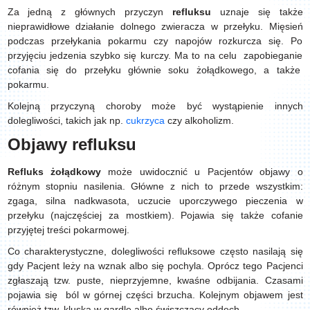
Za jedną z głównych przyczyn
refluksu
uznaje się także
nieprawidłowe działanie dolnego zwieracza w przełyku. Mięsień
podczas przełykania pokarmu czy napojów rozkurcza się. Po
przyjęciu jedzenia szybko się kurczy. Ma to na celu zapobieganie
cofania się do przełyku głównie soku żołądkowego, a także
pokarmu.
Kolejną przyczyną choroby może być wystąpienie innych
dolegliwości, takich jak np.
cukrzyca
czy alkoholizm.
Objawy refluksu
Refluks żołądkowy
może uwidocznić u Pacjentów objawy o
różnym stopniu nasilenia. Główne z nich to przede wszystkim:
zgaga, silna nadkwasota, uczucie uporczywego pieczenia w
przełyku (najczęściej za mostkiem). Pojawia się także cofanie
przyjętej treści pokarmowej.
Co charakterystyczne, dolegliwości refluksowe często nasilają się
gdy Pacjent leży na wznak albo się pochyla. Oprócz tego Pacjenci
zgłaszają tzw. puste, nieprzyjemne, kwaśne odbijania. Czasami
pojawia się ból w górnej części brzucha. Kolejnym objawem jest
również tzw. kluska w gardle albo świszczący oddech.