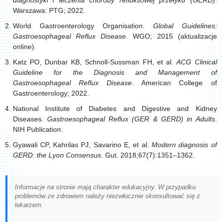
diagnostyki i leczenia choroby refluksowej przełyku (GERD)
.
Warszawa: PTG; 2022.
World Gastroenterology Organisation.
Global Guidelines:
Gastroesophageal Reflux Disease
. WGO; 2015 (aktualizacje
online).
Katz PO, Dunbar KB, Schnoll-Sussman FH, et al.
ACG Clinical
Guideline for the Diagnosis and Management of
Gastroesophageal Reflux Disease
. American College of
Gastroenterology; 2022.
National Institute of Diabetes and Digestive and Kidney
Diseases.
Gastroesophageal Reflux (GER & GERD) in Adults
.
NIH Publication.
Gyawali CP, Kahrilas PJ, Savarino E, et al.
Modern diagnosis of
GERD: the Lyon Consensus
. Gut. 2018;67(7):1351–1362.
Informacje na stronie mają charakter edukacyjny. W przypadku
problemów ze zdrowiem należy niezwłocznie skonsultować się z
lekarzem.