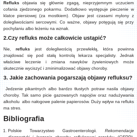
Refluks
objawia się głównie zgagą, nieprzyjemnym uczuciem
cofania zjedzonego pokarmu. Dodatkowo występuje pieczenie w
klatce piersiowej (za mostkiem). Objaw jest czasami mylony z
dolegliwościami sercowymi. Co ważne, objawy potęgują się przy
pochylaniu albo leżeniu na wznak.
2.Czy refluks może całkowicie ustąpić?
Nie,
refluks
jest dolegliwością przewlekłą, która powinna
znajdować się pod stałą kontrolą lekarza specjalisty. Jednak
właściwe leczenie i zmiana nawyków żywieniowych może
skutecznie wyciszyć i zminimalizować objawy choroby.
3. Jakie zachowania pogarszają objawy refluksu?
Jedzenie pikantnych albo bardzo tłustych potraw nasila objawy
choroby. Tak samo picie gazowanych napojów oraz nadużywania
alkoholu albo nałogowe palenie papierosów. Duży wpływ na refluks
ma stres.
Bibliografia
Polskie Towarzystwo Gastroenterologii.
Rekomendacje