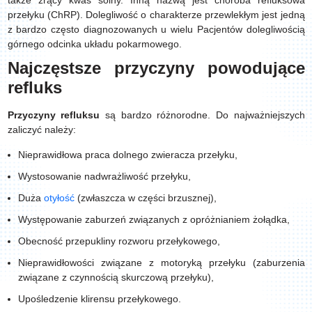
także żrący kwas solny. Inną nazwą jest choroba refluksowa
przełyku (ChRP). Dolegliwość o charakterze przewlekłym jest jedną
z bardzo często diagnozowanych u wielu Pacjentów dolegliwością
górnego odcinka układu pokarmowego.
Najczęstsze przyczyny powodujące
refluks
Przyczyny refluksu
są bardzo różnorodne. Do najważniejszych
zaliczyć należy:
Nieprawidłowa praca dolnego zwieracza przełyku,
Wystosowanie nadwrażliwość przełyku,
Duża
otyłość
(zwłaszcza w części brzusznej),
Występowanie zaburzeń związanych z opróżnianiem żołądka,
Obecność przepukliny rozworu przełykowego,
Nieprawidłowości związane z motoryką przełyku (zaburzenia
związane z czynnością skurczową przełyku),
Upośledzenie klirensu przełykowego.