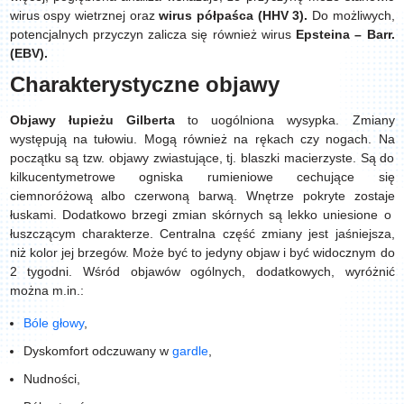
wirus ospy wietrznej oraz
wirus półpaśca (HHV 3).
Do możliwych,
potencjalnych przyczyn zalicza się również wirus
Epsteina – Barr.
(EBV).
Charakterystyczne objawy
Objawy łupieżu Gilberta
to uogólniona wysypka. Zmiany
występują na tułowiu. Mogą również na rękach czy nogach. Na
początku są tzw. objawy zwiastujące, tj. blaszki macierzyste. Są do
kilkucentymetrowe ogniska rumieniowe cechujące się
ciemnoróżową albo czerwoną barwą. Wnętrze pokryte zostaje
łuskami. Dodatkowo brzegi zmian skórnych są lekko uniesione o
łuszczącym charakterze. Centralna część zmiany jest jaśniejsza,
niż kolor jej brzegów. Może być to jedyny objaw i być widocznym do
2 tygodni. Wśród objawów ogólnych, dodatkowych, wyróżnić
można m.in.:
Bóle głowy
,
Dyskomfort odczuwany w
gardle
,
Nudności,