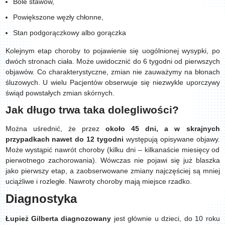
Bóle stawów,
Powiększone węzły chłonne,
Stan podgorączkowy albo gorączka
Kolejnym etap choroby to pojawienie się uogólnionej wysypki, po
dwóch stronach ciała. Może uwidocznić do 6 tygodni od pierwszych
objawów. Co charakterystyczne, zmian nie zauważymy na błonach
śluzowych. U wielu Pacjentów obserwuje się niezwykle uporczywy
świąd powstałych zmian skórnych.
Jak długo trwa taka dolegliwości?
Można uśrednić, że przez
około 45 dni, a w skrajnych
przypadkach nawet do 12 tygodni
występują opisywane objawy.
Może wystąpić nawrót choroby (kilku dni – kilkanaście miesięcy od
pierwotnego zachorowania). Wówczas nie pojawi się już blaszka
jako pierwszy etap, a zaobserwowane zmiany najczęściej są mniej
uciążliwe i rozległe. Nawroty choroby mają miejsce rzadko.
Diagnostyka
Łupież Gilberta
diagnozowany
jest głównie u dzieci, do 10 roku