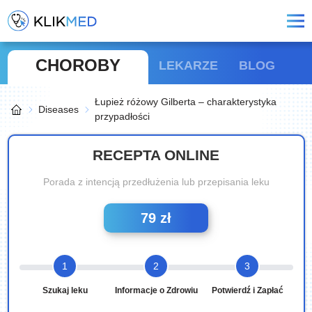
CHOROBY
LEKARZE
BLOG
Łupież różowy Gilberta – charakterystyka
Diseases
przypadłości
RECEPTA ONLINE
Porada z intencją przedłużenia lub przepisania leku
79 zł
1
2
3
Szukaj leku
Informacje o Zdrowiu
Potwierdź i Zapłać