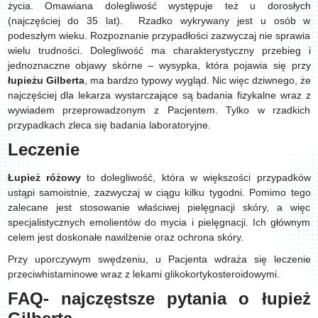
życia. Omawiana dolegliwość występuje też u dorosłych
(najczęściej do 35 lat). Rzadko wykrywany jest u osób w
podeszłym wieku. Rozpoznanie przypadłości zazwyczaj nie sprawia
wielu trudności. Dolegliwość ma charakterystyczny przebieg i
jednoznaczne objawy skórne – wysypka, która pojawia się przy
łupieżu Gilberta
, ma bardzo typowy wygląd. Nic więc dziwnego, że
najczęściej dla lekarza wystarczające są badania fizykalne wraz z
wywiadem przeprowadzonym z Pacjentem. Tylko w rzadkich
przypadkach zleca się badania laboratoryjne.
Leczenie
Łupież
różowy
to dolegliwość, która w większości przypadków
ustąpi samoistnie, zazwyczaj w ciągu kilku tygodni. Pomimo tego
zalecane jest stosowanie właściwej pielęgnacji skóry, a więc
specjalistycznych emolientów do mycia i pielęgnacji. Ich głównym
celem jest doskonałe nawilżenie oraz ochrona skóry.
Przy uporczywym swędzeniu, u Pacjenta wdraża się leczenie
przeciwhistaminowe wraz z lekami glikokortykosteroidowymi.
FAQ- najczęstsze pytania o łupież