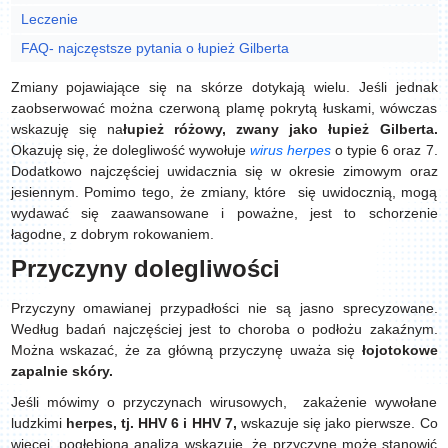
Leczenie
FAQ- najczęstsze pytania o łupież Gilberta
Zmiany pojawiające się na skórze dotykają wielu. Jeśli jednak
zaobserwować można czerwoną plamę pokrytą łuskami, wówczas
wskazuję się na
łupież różowy, zwany jako łupież Gilberta.
Okazuję się, że dolegliwość wywołuje
wirus herpes
o typie 6 oraz 7.
Dodatkowo najczęściej uwidacznia się w okresie zimowym oraz
jesiennym. Pomimo tego, że zmiany, które się uwidocznią, mogą
wydawać się zaawansowane i poważne, jest to schorzenie
łagodne, z dobrym rokowaniem.
Przyczyny dolegliwości
Przyczyny omawianej przypadłości
nie są jasno sprecyzowane.
Według badań najczęściej jest to choroba o podłożu zakaźnym.
Można wskazać, że za główną przyczynę uważa się
łojotokowe
zapalnie
skóry.
Jeśli mówimy o przyczynach wirusowych, zakażenie wywołane
ludzkimi
herpes, tj. HHV 6 i HHV 7,
wskazuje się jako pierwsze. Co
więcej, pogłębiona analiza wskazuje, że przyczynę może stanowić