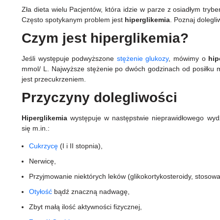
Zła dieta wielu Pacjentów, która idzie w parze z osiadłym try
Często spotykanym problem jest
hiperglikemia
. Poznaj dolegli
Czym jest hiperglikemia?
Jeśli występuje podwyższone
stężenie glukozy
, mówimy o
hip
mmol/ L. Najwyższe stężenie po dwóch godzinach od posiłku 
jest przecukrzeniem.
Przyczyny dolegliwości
Hiperglikemia
występuje w następstwie nieprawidłowego wydzi
się m.in.:
Cukrzycę
(I i II stopnia),
Nerwicę,
Przyjmowanie niektórych leków (glikokortykosteroidy, stosow
Otyłość
bądź znaczną nadwagę,
Zbyt małą ilość aktywności fizycznej,