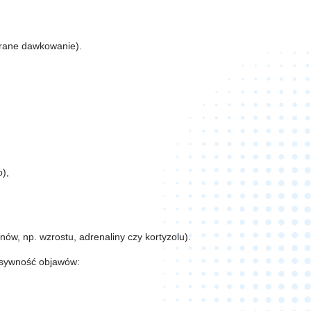
brane dawkowanie).
),
ów, np. wzrostu, adrenaliny czy kortyzolu).
nsywność objawów: