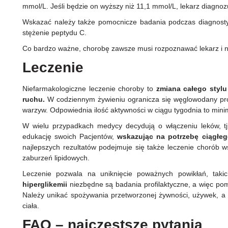
mmol/L. Jeśli będzie on wyższy niż 11,1 mmol/L, lekarz diagno
Wskazać należy także pomocnicze badania podczas diagnosty
stężenie peptydu C.
Co bardzo ważne, chorobę zawsze musi rozpoznawać lekarz i n
Leczenie
Niefarmakologiczne leczenie choroby to
zmiana całego stylu 
ruchu.
W codziennym żywieniu ogranicza się węglowodany pros
warzyw. Odpowiednia ilość aktywności w ciągu tygodnia to mi
W wielu przypadkach medycy decydują o włączeniu leków, t
edukację swoich Pacjentów,
wskazując na potrzebę ciągłe
najlepszych rezultatów podejmuje się także leczenie chorób wsp
zaburzeń lipidowych.
Leczenie pozwala na uniknięcie poważnych powikłań, taki
hiperglikemii
niezbędne są badania profilaktyczne, a więc pomi
Należy unikać spożywania przetworzonej żywności, używek, a
ciała.
FAQ – najczęstsze pytania