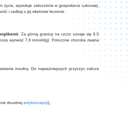
bem życia, wywołuje zaburzenia w gospodarce cukrowej.
wość i zadbaj o jej właściwe leczenie.
erglikemii
. Za górną granicę na czczo uznaje się 5,5
może wynieść 7,8 mmol/dg). Potocznie choroba zwana
elania insuliny. Do najważniejszych przyczyn zalicza
anie doustnej
antykoncepcji
),