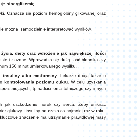
zuje
hiperglikemię
.
ki. Oznacza się poziom hemoglobiny glikowanej oraz
ie można samodzielnie interpretować wyników.
życia, diety oraz wdrożenie jak największej ilości
te i złożone. Wprowadza się dużą ilość błonnika czy
nimum 150 minut umiarkowanego wysiłku.
j.
insuliny albo metforminy
. Lekarze dbają także o
go kontrolowania poziomu cukru
. W celu uzyskania
ółistniejących, tj. nadciśnienia tętniczego czy innych
ch jak uszkodzenie nerek czy serca. Żeby uniknąć
ar glukozy i insuliny na czczo co najmniej raz w roku.
 kluczowe znaczenie ma utrzymanie prawidłowej masy