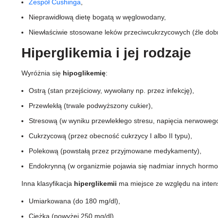
Zespół Cushinga
,
Nieprawidłową dietę bogatą w węglowodany,
Niewłaściwie stosowane leków przeciwcukrzycowych (źle do
Hiperglikemia i jej rodzaje
Wyróżnia się
hipoglikemię
:
Ostrą (stan przejściowy, wywołany np. przez infekcję),
Przewlekłą (trwale podwyższony cukier),
Stresową (w wyniku przewlekłego stresu, napięcia nerwowego
Cukrzycową (przez obecność cukrzycy I albo II typu),
Polekową (powstałą przez przyjmowane medykamenty),
Endokrynną (w organizmie pojawia się nadmiar innych hormon
Inna klasyfikacja
hiperglikemii
ma miejsce ze względu na inte
Umiarkowana (do 180 mg/dl),
Ciężka (powyżej 250 mg/dl),