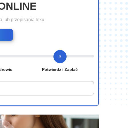
ONLINE
a lub przepisania leku
3
drowiu
Potwierdź i Zapłać