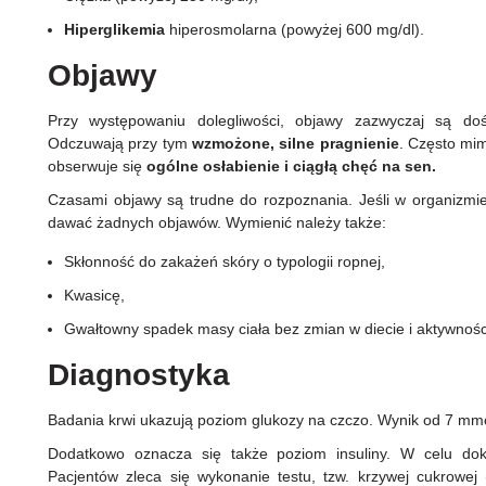
Hiperglikemia
hiperosmolarna (powyżej 600 mg/dl).
Objawy
Przy występowaniu dolegliwości, objawy zazwyczaj są do
Odczuwają przy tym
wzmożone, silne pragnienie
. Często mim
obserwuje się
ogólne osłabienie i ciągłą chęć na sen.
Czasami objawy są trudne do rozpoznania. Jeśli w organizmie 
dawać żadnych objawów. Wymienić należy także:
Skłonność do zakażeń skóry o typologii ropnej,
Kwasicę,
Gwałtowny spadek masy ciała bez zmian w diecie i aktywnośc
Diagnostyka
Badania krwi ukazują poziom glukozy na czczo. Wynik od 7 mm
Dodatkowo oznacza się także poziom insuliny. W celu dokł
Pacjentów zleca się wykonanie testu, tzw. krzywej cukrowe