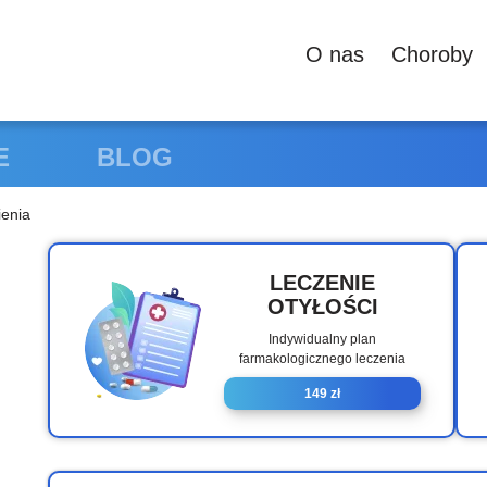
О nas
Сhoroby
E
BLOG
ienia
LECZENIE
OTYŁOŚCI
Indywidualny plan
farmakologicznego leczenia
149 zł