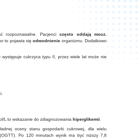
ść rozpoznawalne. Pacjenci
często oddają mocz.
o to pojawia się
odwodnienie
organizmu. Dodatkowo
występuje cukrzyca typu II, przez wiele lat może nie
i.
ol/L to wskazanie do zdiagnozowania
hiperglikemii
.
adnej oceny stanu gospodarki cukrowej, dla wielu
j (OGTT). Po 120 minutach wynik ma być niższy 7,8