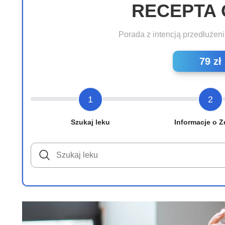
RECEPTA 
Porada z intencją przedłużeni
79 zł
1
2
Szukaj leku
Informacje o Z