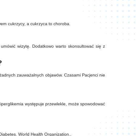
wem cukrzycy, a cukrzyca to choroba.
y umówić wizytę. Dodatkowo warto skonsultować się z
?
je żadnych zauważalnych objawów. Czasami Pacjenci nie
li hiperglikemia występuje przewlekle, może spowodować
iabetes. World Health Organization.,