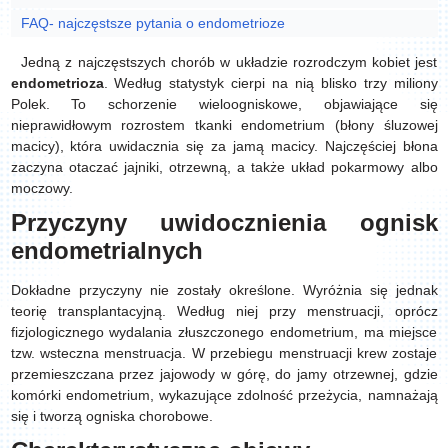
FAQ- najczęstsze pytania o endometrioze
Jedną z najczęstszych chorób w układzie rozrodczym kobiet jest
endometrioza
. Według statystyk cierpi na nią blisko trzy miliony
Polek. To schorzenie wieloogniskowe, objawiające się
nieprawidłowym rozrostem tkanki endometrium (błony śluzowej
macicy), która uwidacznia się za jamą macicy. Najczęściej błona
zaczyna otaczać jajniki, otrzewną, a także układ pokarmowy albo
moczowy.
Przyczyny uwidocznienia ognisk
endometrialnych
Dokładne przyczyny nie zostały określone. Wyróżnia się jednak
teorię transplantacyjną. Według niej przy menstruacji, oprócz
fizjologicznego wydalania złuszczonego endometrium, ma miejsce
tzw. wsteczna menstruacja. W przebiegu menstruacji krew zostaje
przemieszczana przez jajowody w górę, do jamy otrzewnej, gdzie
komórki endometrium, wykazujące zdolność przeżycia, namnażają
się i tworzą ogniska chorobowe.