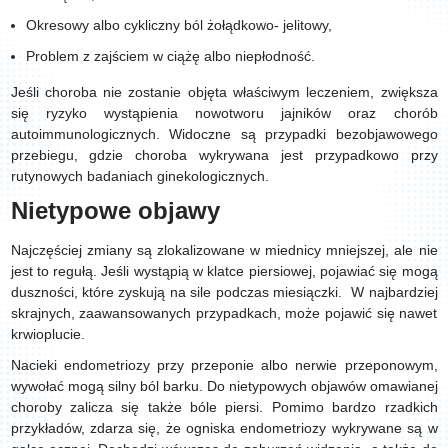
Okresowy albo cykliczny ból żołądkowo- jelitowy,
Problem z zajściem w ciążę albo niepłodność.
Jeśli choroba nie zostanie objęta właściwym leczeniem, zwiększa
się ryzyko wystąpienia nowotworu jajników oraz chorób
autoimmunologicznych. Widoczne są przypadki bezobjawowego
przebiegu, gdzie choroba wykrywana jest przypadkowo przy
rutynowych badaniach ginekologicznych.
Nietypowe objawy
Najczęściej zmiany są zlokalizowane w miednicy mniejszej, ale nie
jest to regułą. Jeśli wystąpią w klatce piersiowej, pojawiać się mogą
duszności, które zyskują na sile podczas miesiączki. W najbardziej
skrajnych, zaawansowanych przypadkach, może pojawić się nawet
krwioplucie.
Nacieki endometriozy przy przeponie albo nerwie przeponowym,
wywołać mogą silny ból barku. Do nietypowych objawów omawianej
choroby zalicza się także bóle piersi. Pomimo bardzo rzadkich
przykładów, zdarza się, że ogniska endometriozy wykrywane są w