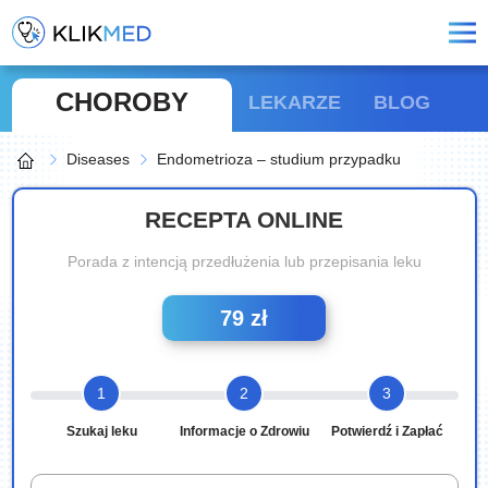
CHOROBY
LEKARZE
BLOG
Diseases
Endometrioza – studium przypadku
RECEPTA ONLINE
Porada z intencją przedłużenia lub przepisania leku
79 zł
1
2
3
Szukaj leku
Informacje o Zdrowiu
Potwierdź i Zapłać