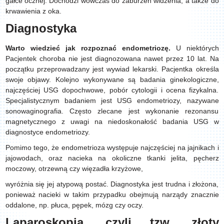
gałce ocznej. Dochodzi wówczas do zaburzeń widzenia, a także do
krwawienia z oka.
Diagnostyka
Warto wiedzieć jak rozpoznać endometriozę.
U niektórych
Pacjentek choroba nie jest diagnozowana nawet przez 10 lat. Na
początku przeprowadzany jest wywiad lekarski. Pacjentka określa
swoje objawy. Kolejno wykonywane są badania ginekologiczne,
najczęściej USG dopochwowe, pobór cytologii i ocena fizykalna.
Specjalistycznym badaniem jest USG endometriozy, nazywane
sonowaginografia. Często zlecane jest wykonanie rezonansu
magnetycznego z uwagi na niedoskonałość badania USG w
diagnostyce endometriozy.
Pomimo tego, że endometrioza występuje najczęściej na jajnikach i
jajowodach, oraz nacieka na okoliczne tkanki jelita, pęcherz
moczowy, otrzewną czy więzadła krzyżowe,
wyróżnia się jej atypową postać. Diagnostyka jest trudna i złożona,
ponieważ nacieki w takim przypadku obejmują narządy znacznie
oddalone, np. płuca, pępek, mózg czy oczy.
Laparoskopia, czyli tzw. złoty