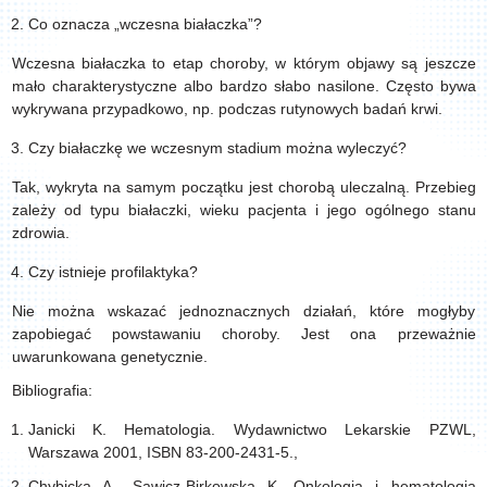
Co oznacza „wczesna białaczka”?
Wczesna białaczka to etap choroby, w którym objawy są jeszcze
mało charakterystyczne albo bardzo słabo nasilone. Często bywa
wykrywana przypadkowo, np. podczas rutynowych badań krwi.
Czy białaczkę we wczesnym stadium można wyleczyć?
Tak, wykryta na samym początku jest chorobą uleczalną. Przebieg
zależy od typu białaczki, wieku pacjenta i jego ogólnego stanu
zdrowia.
Czy istnieje profilaktyka?
Nie można wskazać jednoznacznych działań, które mogłyby
zapobiegać powstawaniu choroby. Jest ona przeważnie
uwarunkowana genetycznie.
Bibliografia:
Janicki K. Hematologia. Wydawnictwo Lekarskie PZWL,
Warszawa 2001, ISBN 83-200-2431-5.,
Chybicka A., Sawicz-Birkowska K. Onkologia i hematologia