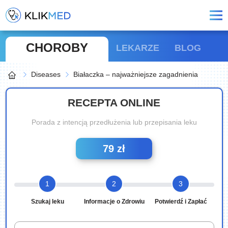
CHOROBY
LEKARZE
BLOG
Diseases
Białaczka – najważniejsze zagadnienia
RECEPTA ONLINE
Porada z intencją przedłużenia lub przepisania leku
79 zł
1
2
3
Szukaj leku
Informacje o Zdrowiu
Potwierdź i Zapłać