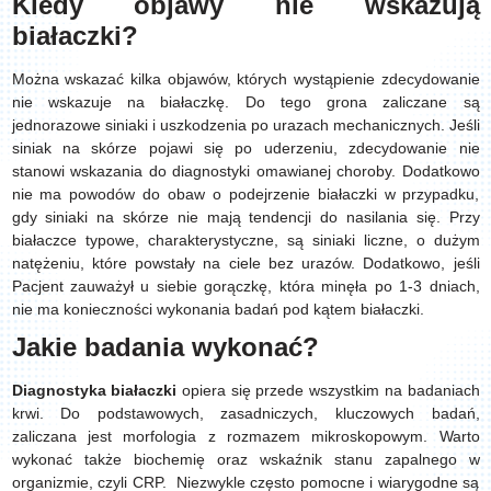
Kiedy objawy nie wskazują
białaczki?
Można wskazać kilka objawów, których wystąpienie zdecydowanie
nie wskazuje na białaczkę. Do tego grona zaliczane są
jednorazowe siniaki i uszkodzenia po urazach mechanicznych. Jeśli
siniak na skórze pojawi się po uderzeniu, zdecydowanie nie
stanowi wskazania do diagnostyki omawianej choroby. Dodatkowo
nie ma powodów do obaw o podejrzenie białaczki w przypadku,
gdy siniaki na skórze nie mają tendencji do nasilania się. Przy
białaczce typowe, charakterystyczne, są siniaki liczne, o dużym
natężeniu, które powstały na ciele bez urazów. Dodatkowo, jeśli
Pacjent zauważył u siebie gorączkę, która minęła po 1-3 dniach,
nie ma konieczności wykonania badań pod kątem białaczki.
Jakie badania wykonać?
Diagnostyka
białaczki
opiera się przede wszystkim na badaniach
krwi. Do podstawowych, zasadniczych, kluczowych badań,
zaliczana jest morfologia z rozmazem mikroskopowym. Warto
wykonać także biochemię oraz wskaźnik stanu zapalnego w
organizmie, czyli CRP. Niezwykle często pomocne i wiarygodne są